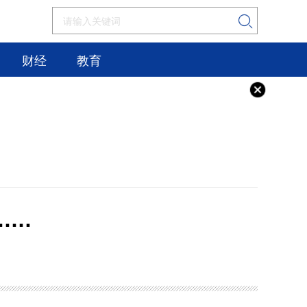
财经
教育
……