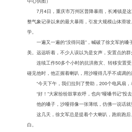
中心供图）
7月4日，重庆市万州区普降暴雨，长滩镇是这次
整气象记录以来的最大暴雨，引发大规模山体滑坡
学。
一遍又一遍的“没得问题”，喊破了徐文军的嗓
美。远远听着，不少人误以为是女声，安置点的群众
连续工作50多个小时的抗洪救灾、转移安置
碰见他时，他正握着喇叭，用沙哑得几乎不成调的
“今天下午，我们拉到了赞助，200个电风扇，
“好！”大家纷纷鼓掌欢呼，也向“哑嗓书记”投
他的嗓子，沙哑得像一张薄纸，仿佛一说话就
这几天，徐文军总是提着个大喇叭，跑前跑后
白。