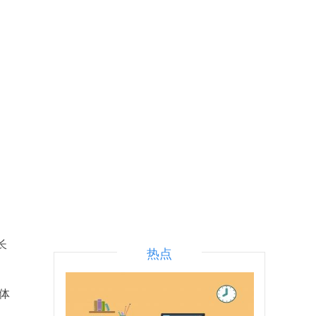
。
长
热点
体