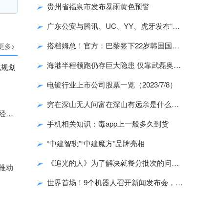
贵州省福泉市发布暴雨黄色预警
广东公安与腾讯、UC、YY、虎牙发布“拒绝网络谣言 清朗网络环境”倡议书
搭档姆总！官方：巴黎签下22岁韩国国脚李刚仁，转会费2200万欧签约5年
更多>
海港半程领跑仍存巨大隐患 仅靠武磊奥斯卡想夺冠太难
化规划
电镀行业上市公司股票一览（2023/7/8）
穷在深山无人问富在深山有远亲是什么意思（富在深山有远亲是什么意思）
河北省统筹推进“四个一批”项目实施 加快推动科技创新与实体经济深度融合
手机相关知识：毒app上一般多久到货
“中建智轨”“中建魔方”品牌亮相
《追光的人》为了解决就餐分批次的问题郝楠做了什么？
推动
世界首场！9个机器人召开新闻发布会，称不会取代人类工作
力