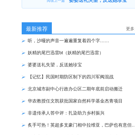
阅读上一篇
最新推荐
更多
听，沙哑的声音一遍遍重复着四个字……
妖精的尾巴迅雷bt（妖精的尾巴迅雷）
婆婆送礼失望，反送她珍宝
【记忆】民国时期防区制下的四川军阀混战
北京城市副中心行政办公区二期年底前启动搬迁
华农教授任文凯获批国家自然科学基金杰青项目
非遗传承人答中评：扎染助力乡村振兴
炙手可热！英超多支豪门相中拉维亚，巴