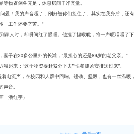
品等物资储备充足，休息房间干净亮堂。
得问题！我的声音哑了，刚好被你们捉住了。其实在我身后，还
哑，工作还要辛苦。”
，谈到家人时，却瞬间红了眼眶。他捏了捏喉咙，将一声哽咽咽了下
妻子在20多公里外的长滩，“最担心的还是89岁的老父亲。”
喊起来：“这个物资要赶紧分下去”“快餐抓紧安排送过来”。
，混着电流声，在校园和人群中回响。铿锵、坚毅，也有一丝温暖
的声音。
画：潘红宇）
最后一页