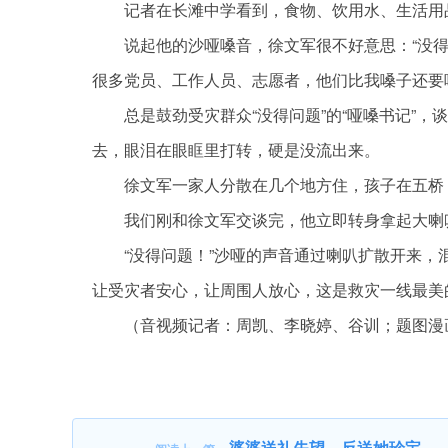
记者在长滩中学看到，食物、饮用水、生活用
说起他的沙哑嗓音，徐文军很不好意思：“没
很多党员、工作人员、志愿者，他们比我嗓子还要
总是鼓劲受灾群众“没得问题”的“哑嗓书记”
去，眼泪在眼眶里打转，硬是没流出来。
徐文军一家人分散在几个地方住，孩子在五桥，
我们刚和徐文军交谈完，他立即转身拿起大喇叭
“没得问题！”沙哑的声音通过喇叭扩散开来
让受灾者安心，让周围人放心，这是救灾一线最美
（音视频记者：周凯、李晓婷、谷训；题图漫
标签：
婆婆送礼失望，反送她珍宝